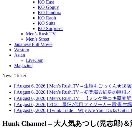
KO East
KO Goguy
KO Pandora
KO Raoh
KO Suits
KO Surprise!
Men’s Rush.TV
Men’s Street
Japanese Full Movie
Western
Asian
LiveCam
Magazine
News Ticker
[ August 6, 2026 ]
Men’s Rush.TV – 生種もごっくん★
[ August 6, 2026 ]
Men’s Rush.TV – 初登場☆細身の
[ August 6, 2026 ]
Men’s Rush.TV – 【ノンケ手コキ研
[ August 6, 2026 ]
FC2 – 最狂7代目フィジーカー再演!生
[ August 6, 2026 ]
Twink Trade – Why Are Your Dicks Out?! 
Hunk Channel – 大人気あつし(晃志郎