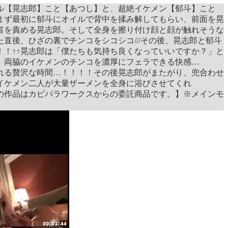
ル【晃志郎】こと【あつし】と、超絶イケメン【郁斗】こと
まず最初に郁斗にオイルで背中を揉み解してもらい、前面を晃
首を責める晃志郎。そして全身を擦り付け顔と顔が触れそうな
後、ひざの裏でチンコをシコシコ///その後、晃志郎と郁斗
！↑↑晃志郎は「僕たちも気持ち良くなっていいですか？」と
。両脇のイケメンのチンコを濃厚にフェラできる快感…
れる贅沢な時間…！！！！その後晃志郎がまたがり、兜合わせ
イケメン二人が大量ザーメンを全身に浴びさせてくれ
の作品はカピパラワークスからの委託商品です。】※メインモ