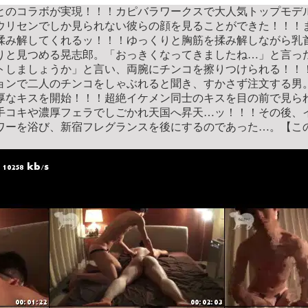
とのコラボが実現！！！カピバラワークスで大人気トップモデ
ウリセンでしか見られない彼らの顔を見ることができた！！！
揉み解してくれるッ！！！ゆっくりと胸筋を揉み解しながら乳
と見つめる晃志郎。「おっきくなってきましたね…」と言った直
トしましょうか」と言い、両腕にチンコを擦りつけられる！！！
ョンで二人のチンコをしゃぶれると聞き、すかさず注文する男
厚なキスを開始！！！超絶イケメン同士のキスを目の前で見ら
手コキや濃厚フェラでしごかれ天国へ昇天…ッ！！！その後、
ワーを浴び、新宿フレグランスを後にするのであった…。【こ