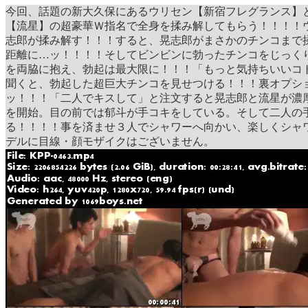
今回、話題の新大久保にあるウリセン【新宿フレグランス】
【流星】の超豪華Ｗ指名で全身を揉み解してもらう！！！！
志郎が揉み解す！！！すると、晃志郎がまさかのチンコまで
距離に…ッ！！！！そしてビンビンに勃ったチンコをじっくり
を両脇に抱え、勃起は最大限に！！！「もっと気持ちいいコ
聞くと、勃起した超巨大チンコを見せつける！！！裏オプシ
ッ！！！「二人でキスして」と注文すると晃志郎と流星が濃
を開始。目の前では郁斗が手コキをしている。そして二人の
る！！！！事を済ませ３人でシャワーへ向かい、楽しくシャ
デルに目線・顔モザイクはございません。